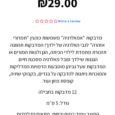
₪29.00
₪29.00
0.0
Write a review
star
rating
מדבקות "אמאלרגיה" משמשות כמעין "תמרורי
אזהרה" לגבי האלרגיה של ילדך! המדבקות תהוונה
תזכורת מתמדת לילדי הכיתה, הגן ולצוות המורים או
הגננות שילדך סובל מאלרגיה מסכנת חיים.
המדבקות שעל גביהן מוטבעות הדמויות המדליקות
והמוכרות ניתנות להדבקה על בגדים, בקבוקי שתיה,
קופסת מזון ועוד.
12 מדבקות בחבילה
גודל: 5 ס״מ
המוצר עמיד במים ובחום, מתאים גם למדיח.