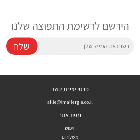
הירשם לרשימת התפוצה שלנו
E
שלח
פרטי יצירת קשר
allie@imallergia.co.il
מפת אתר
חיפוש
משלוחים