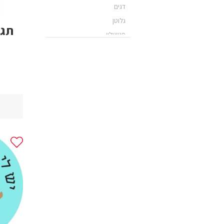
דגים
גלוטן
תגי
פניצילין
G6PD