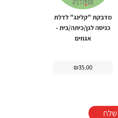
מדבקת "קלינג" לדלת
כניסה לגן/כיתה/בית -
אגוזים
מחיר
₪35.00
₪35.00
רגיל
שלח